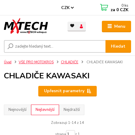
0
ks
CZK
za
0 CZK
Menu
Hledat
Úvod
VŠE PRO MOTOKROS
CHLADIČE
CHLADIČE KAWASAKI
CHLADIČE KAWASAKI
Upřesnit parametry
Nejnovější
Nejlevnější
Nejdražší
Zobrazuji 1-14 z 14
strana
z 1