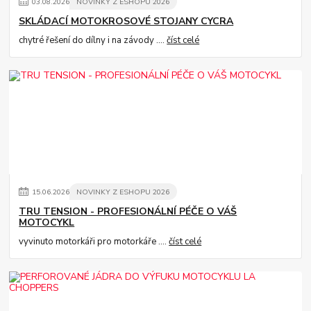
03
.
08
.
2026
NOVINKY Z ESHOPU 2026
SKLÁDACÍ MOTOKROSOVÉ STOJANY CYCRA
chytré řešení do dílny i na závody ....
číst celé
15
.
06
.
2026
NOVINKY Z ESHOPU 2026
TRU TENSION - PROFESIONÁLNÍ PÉČE O VÁŠ
MOTOCYKL
vyvinuto motorkáři pro motorkáře ....
číst celé