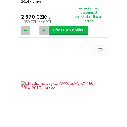
2014 - pravý
externí sklad,
dostupnost
2 370 CZK
zboží/dodací lhůta -
/
ks
dotaz
1 959 CZK
bez DPH
Přidat do košíku