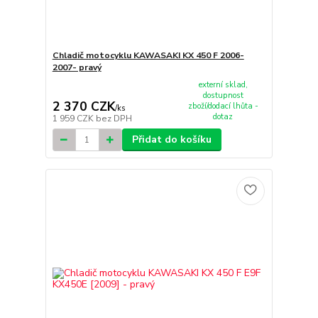
Chladič motocyklu KAWASAKI KX 450 F 2006-
2007- pravý
externí sklad,
dostupnost
2 370 CZK
zboží/dodací lhůta -
/
ks
dotaz
1 959 CZK
bez DPH
Přidat do košíku