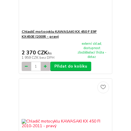
Chladič motocyklu KAWASAKI KX 450 F E9F
KX450E [2009] - pravý
externí sklad,
dostupnost
2 370 CZK
zboží/dodací lhůta -
/
ks
dotaz
1 959 CZK
bez DPH
Přidat do košíku