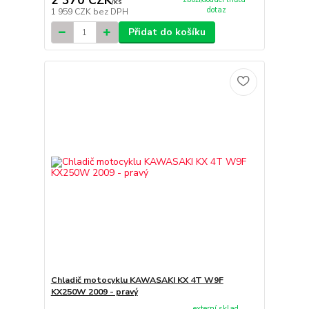
2 370 CZK
/
ks
dotaz
1 959 CZK
bez DPH
Přidat do košíku
Chladič motocyklu KAWASAKI KX 4T W9F
KX250W 2009 - pravý
externí sklad,