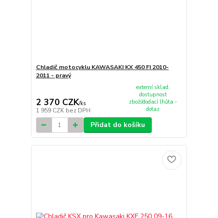
Chladič motocyklu KAWASAKI KX 450 FI 2010-
2011 - pravý
externí sklad,
dostupnost
2 370 CZK
zboží/dodací lhůta -
/
ks
dotaz
1 959 CZK
bez DPH
Přidat do košíku