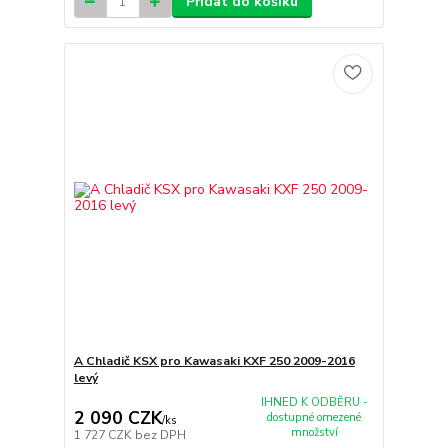
Přidat do košíku
A Chladič KSX pro Kawasaki KXF 250 2009-2016
levý
IHNED K ODBĚRU -
2 090 CZK
dostupné omezené
/
ks
množství
1 727 CZK
bez DPH