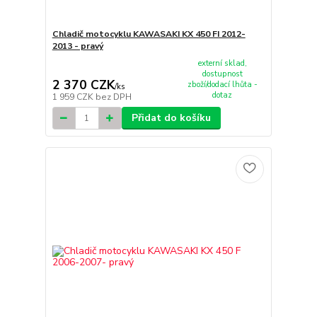
Chladič motocyklu KAWASAKI KX 450 FI 2012-
2013 - pravý
externí sklad,
dostupnost
2 370 CZK
zboží/dodací lhůta -
/
ks
dotaz
1 959 CZK
bez DPH
Přidat do košíku