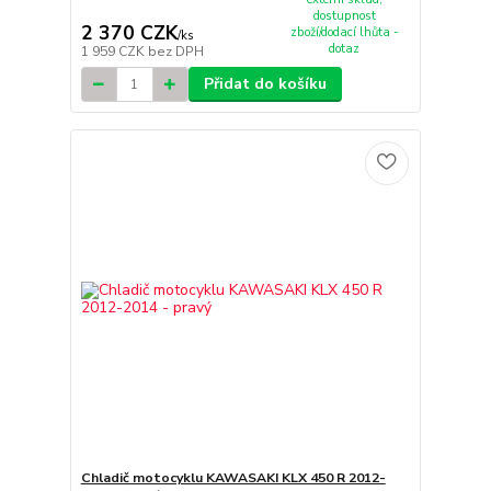
dostupnost
2 370 CZK
zboží/dodací lhůta -
/
ks
dotaz
1 959 CZK
bez DPH
Přidat do košíku
Chladič motocyklu KAWASAKI KLX 450 R 2012-