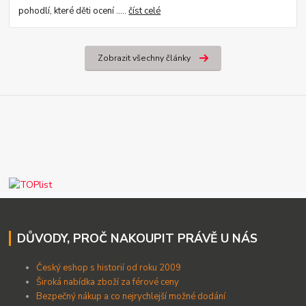
pohodlí, které děti ocení .....
číst celé
Zobrazit všechny články
DŮVODY, PROČ NAKOUPIT PRÁVĚ U NÁS
Český eshop s historií od roku 2009
Široká nabídka zboží za férové ceny
B
ezpečný nákup a co nejrychlejší možné dodání