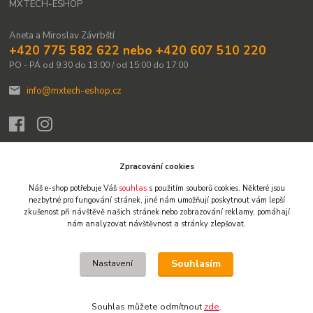
MXTECH-ESHOP
Aneta a Miroslav Závrbští
+420 775 582 622 nebo +420 607 510 220
PO - PÁ od 9:30 do 13:00 / od 15:00 do 17:00
info@mxtech-eshop.cz
Zpracování cookies
Náš e-shop potřebuje Váš
souhlas
s použitím souborů cookies. Některé jsou
Upravit sběr cookies.
nezbytné pro fungování stránek,
jiné nám umožňují poskytnout vám lepší
zkušenost při návštěvě našich stránek nebo zobrazování reklamy,
pomáhají
nám analyzovat návštěvnost a stránky zlepšovat.
© 2009-2026 Všechna práva vyhrazena. Obsah těchto webových stránek je
chráněn autorským právem. Není-li uvedeno jinak, není dovoleno obsah
přebírat, kopírovat, reprodukovat ani dále šířit jinými kanály. Výjimkou je tisk
Souhlasím
Nastavení
pro osobní potřebu a stručné citace či náhledy na sociálních sítích s
uvedením zdroje. Jakékoliv další užití obsahu vyžaduje předchozí písemný
souhlas. Vlastníkem a provozovatelem webu je Miroslav Závrbský.
Souhlas můžete odmítnout
zde
.