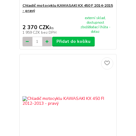
Chladič motocyklu KAWASAKI KX 450 F 2014-2015
- pravý
externí sklad,
dostupnost
2 370 CZK
zboží/dodací lhůta -
/
ks
dotaz
1 959 CZK
bez DPH
Přidat do košíku