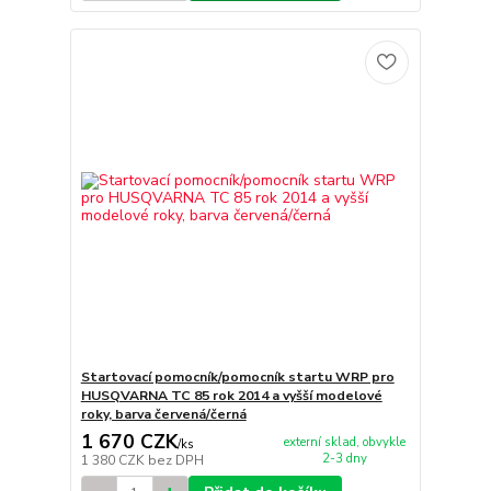
Startovací pomocník/pomocník startu WRP pro
HUSQVARNA TC 85 rok 2014 a vyšší modelové
roky, barva červená/černá
1 670 CZK
externí sklad, obvykle
/
ks
2-3 dny
1 380 CZK
bez DPH