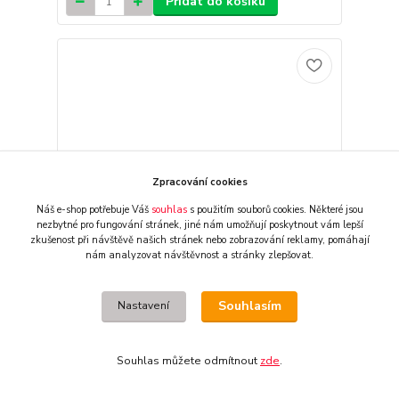
Přidat do košíku
Zpracování cookies
Náš e-shop potřebuje Váš
souhlas
s použitím souborů cookies. Některé jsou
nezbytné pro fungování stránek,
jiné nám umožňují poskytnout vám lepší
zkušenost při návštěvě našich stránek nebo zobrazování reklamy,
pomáhají
nám analyzovat návštěvnost a stránky zlepšovat.
Souhlasím
Nastavení
Startovací pomocník/pomocník startu WRP pro
KTM SX 85 rok 2003 a vyšší modelové roky, barva
červená/černá
Souhlas můžete odmítnout
zde
.
1 670 CZK
externí sklad, obvykle
/
ks
2-3 dny
1 380 CZK
bez DPH