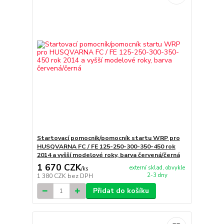
Startovací pomocník/pomocník startu WRP pro
HUSQVARNA FC / FE 125-250-300-350-450 rok
2014 a vyšší modelové roky, barva červená/černá
1 670 CZK
externí sklad, obvykle
/
ks
2-3 dny
1 380 CZK
bez DPH
Přidat do košíku