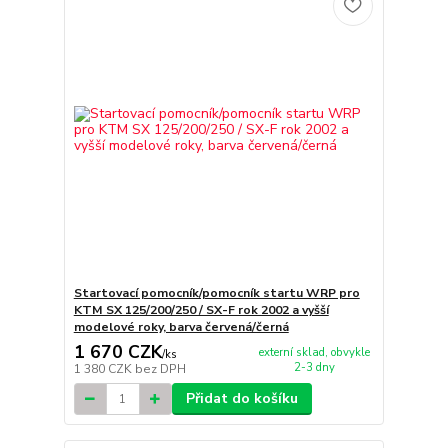
Startovací pomocník/pomocník startu WRP pro
KTM SX 125/200/250 / SX-F rok 2002 a vyšší
modelové roky, barva červená/černá
1 670 CZK
externí sklad, obvykle
/
ks
2-3 dny
1 380 CZK
bez DPH
Přidat do košíku