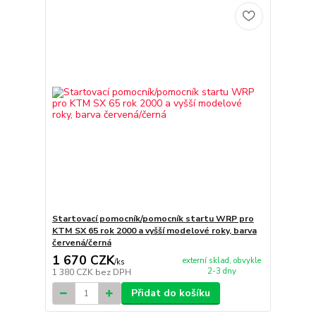
Startovací pomocník/pomocník startu WRP pro
KTM SX 65 rok 2000 a vyšší modelové roky, barva
červená/černá
1 670 CZK
externí sklad, obvykle
/
ks
2-3 dny
1 380 CZK
bez DPH
Přidat do košíku