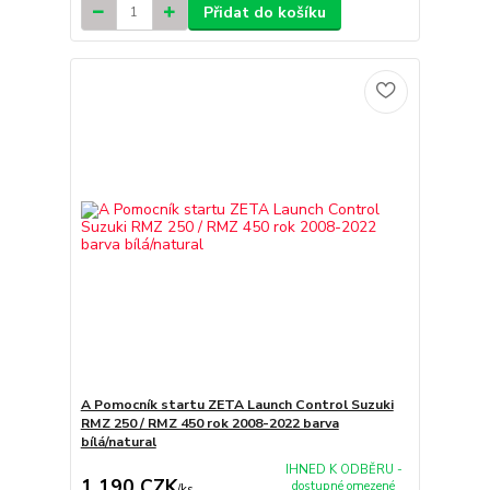
Přidat do košíku
A Pomocník startu ZETA Launch Control Suzuki
RMZ 250 / RMZ 450 rok 2008-2022 barva
bílá/natural
IHNED K ODBĚRU -
1 190 CZK
dostupné omezené
/
ks