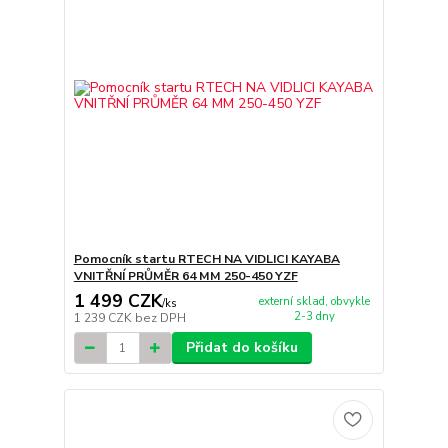
Pomocník startu RTECH NA VIDLICI KAYABA
VNITŘNÍ PRŮMĚR 64 MM 250-450 YZF
1 499 CZK
externí sklad, obvykle
/
ks
2-3 dny
1 239 CZK
bez DPH
Přidat do košíku