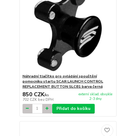
Náhradní tlačítko pro ovládání spouštění
pomocníku startu SCAR LAUNCH CONTROL
REPLACEMENT BUTTON SLCB1 barva černá
850 CZK
externí sklad, obvykle
/
ks
2-3 dny
702 CZK
bez DPH
Přidat do košíku