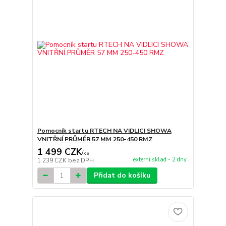
Pomocník startu RTECH NA VIDLICI SHOWA
VNITŘNÍ PRŮMĚR 57 MM 250-450 RMZ
1 499 CZK
/
ks
externí sklad - 2 dny
1 239 CZK
bez DPH
Přidat do košíku