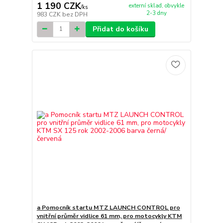
1 190 CZK
externí sklad, obvykle
/
ks
2-3 dny
983 CZK
bez DPH
Přidat do košíku
a Pomocník startu MTZ LAUNCH CONTROL pro
vnitřní průměr vidlice 61 mm, pro motocykly KTM