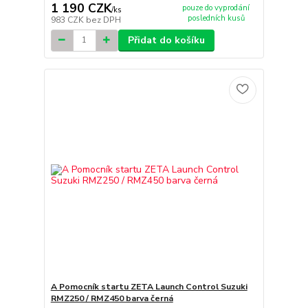
1 190 CZK
pouze do vyprodání
/
ks
posledních kusů
983 CZK
bez DPH
Přidat do košíku
A Pomocník startu ZETA Launch Control Suzuki
RMZ250 / RMZ450 barva černá