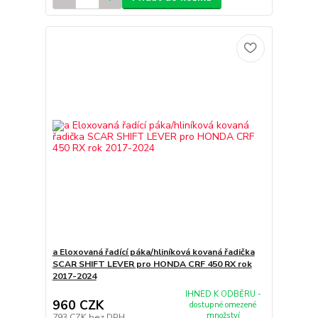
a Eloxovaná řadící páka/hliníková kovaná řadička
SCAR SHIFT LEVER pro HONDA CRF 450 RX rok
2017-2024
IHNED K ODBĚRU -
960 CZK
dostupné omezené
množství
793 CZK
bez DPH