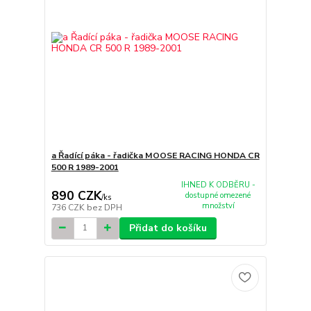
a Řadící páka - řadička MOOSE RACING HONDA CR
500 R 1989-2001
IHNED K ODBĚRU -
890 CZK
dostupné omezené
/
ks
množství
736 CZK
bez DPH
Přidat do košíku