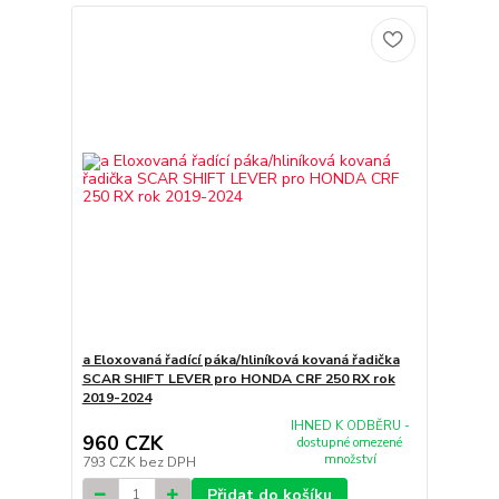
a Eloxovaná řadící páka/hliníková kovaná řadička
SCAR SHIFT LEVER pro HONDA CRF 250 RX rok
2019-2024
IHNED K ODBĚRU -
960 CZK
dostupné omezené
množství
793 CZK
bez DPH
Přidat do košíku