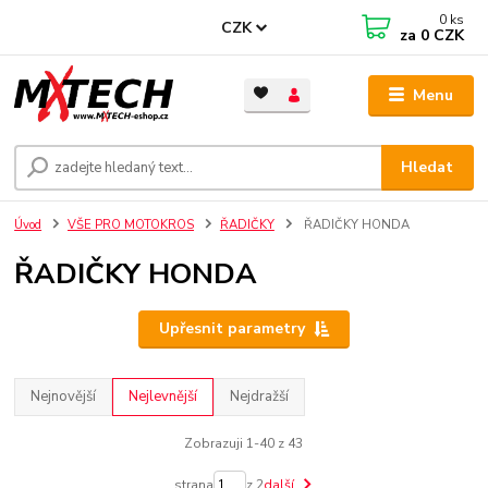
0
ks
CZK
za
0 CZK
Menu
Hledat
Úvod
VŠE PRO MOTOKROS
ŘADIČKY
ŘADIČKY HONDA
ŘADIČKY HONDA
Upřesnit parametry
Nejnovější
Nejlevnější
Nejdražší
Zobrazuji 1-40 z 43
strana
z 2
další