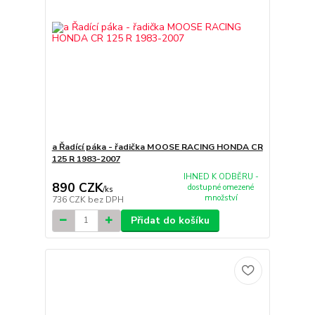
a Řadící páka - řadička MOOSE RACING HONDA CR
125 R 1983-2007
IHNED K ODBĚRU -
890 CZK
dostupné omezené
/
ks
množství
736 CZK
bez DPH
Přidat do košíku