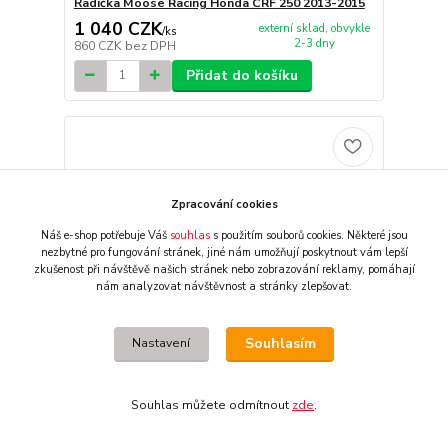
Řadička Moose Racing Honda CRF 250 2013-2015
1 040 CZK
externí sklad, obvykle
/
ks
2-3 dny
860 CZK
bez DPH
Přidat do košíku
Zpracování cookies
Náš e-shop potřebuje Váš
souhlas
s použitím souborů cookies. Některé jsou
nezbytné pro fungování stránek,
jiné nám umožňují poskytnout vám lepší
zkušenost při návštěvě našich stránek nebo zobrazování reklamy,
pomáhají
nám analyzovat návštěvnost a stránky zlepšovat.
Souhlasím
Nastavení
Souhlas můžete odmítnout
zde
.
Řadička Moose Racing Suzuki RM 250 92-08