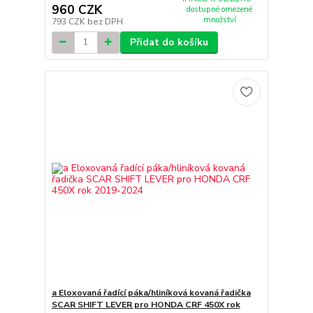
960 CZK
dostupné omezené
množství
793 CZK
bez DPH
Přidat do košíku
a Eloxovaná řadící páka/hliníková kovaná řadička
SCAR SHIFT LEVER pro HONDA CRF 450X rok