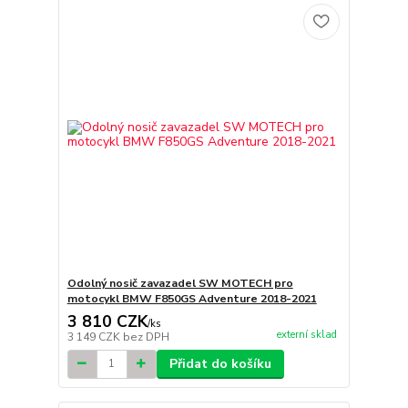
Odolný nosič zavazadel SW MOTECH pro
motocykl BMW F850GS Adventure 2018-2021
3 810 CZK
/
ks
externí sklad
3 149 CZK
bez DPH
Přidat do košíku