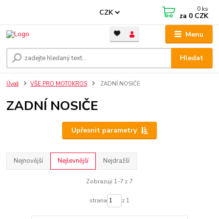
0
ks
CZK
za
0 CZK
Menu
Hledat
Úvod
VŠE PRO MOTOKROS
ZADNÍ NOSIČE
ZADNÍ NOSIČE
Upřesnit parametry
Nejnovější
Nejlevnější
Nejdražší
Zobrazuji 1-7 z 7
strana
z 1