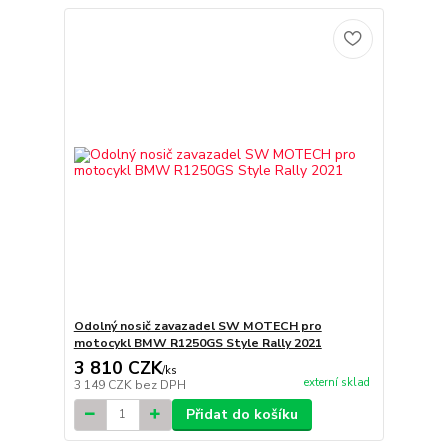
Odolný nosič zavazadel SW MOTECH pro
motocykl BMW R1250GS Style Rally 2021
3 810 CZK
/
ks
externí sklad
3 149 CZK
bez DPH
Přidat do košíku