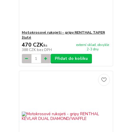
Motokrosové rukojeti - gripy RENTHAL TAPER
žluté
470 CZK
externí sklad, obvykle
/
ks
2-3 dny
388 CZK
bez DPH
Přidat do košíku