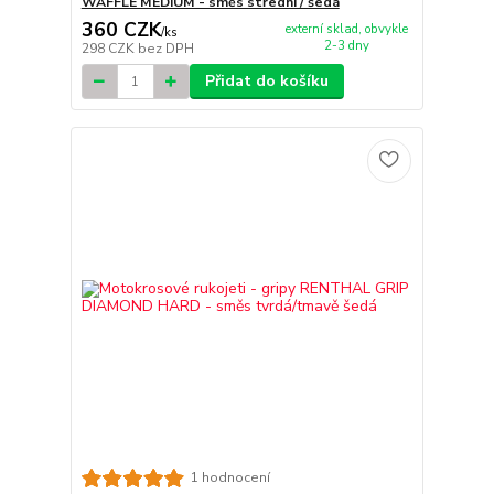
WAFFLE MEDIUM - směs střední / šedá
360 CZK
externí sklad, obvykle
/
ks
2-3 dny
298 CZK
bez DPH
Přidat do košíku
1 hodnocení