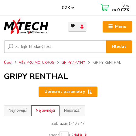
0
ks
CZK
za
0 CZK
Menu
Hledat
Úvod
VŠE PRO MOTOKROS
GRIPY / PLYNY
GRIPY RENTHAL
GRIPY RENTHAL
Upřesnit parametry
Nejnovější
Nejlevnější
Nejdražší
Zobrazuji 1-40 z 47
strana
z 2
další