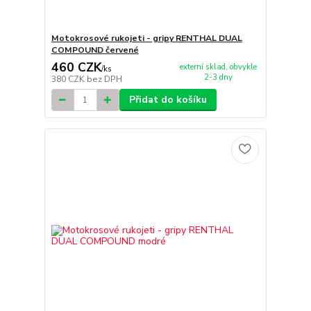
Motokrosové rukojeti - gripy RENTHAL DUAL
COMPOUND červené
460 CZK
externí sklad, obvykle
/
ks
2-3 dny
380 CZK
bez DPH
Přidat do košíku