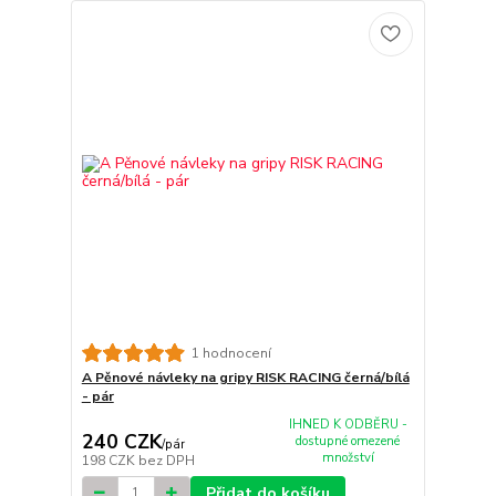
1 hodnocení
A Pěnové návleky na gripy RISK RACING černá/bílá
- pár
IHNED K ODBĚRU -
240 CZK
dostupné omezené
/
pár
množství
198 CZK
bez DPH
Přidat do košíku