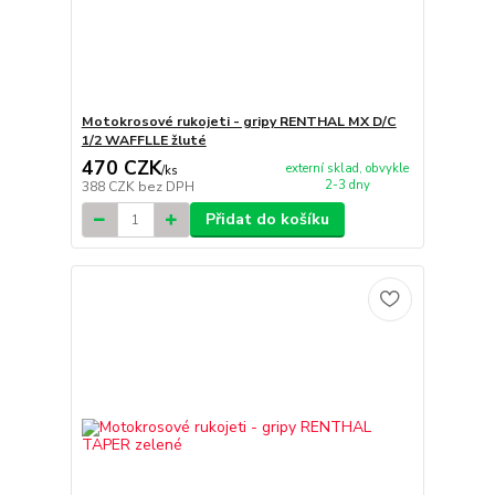
Motokrosové rukojeti - gripy RENTHAL MX D/C
1/2 WAFFLLE žluté
470 CZK
externí sklad, obvykle
/
ks
2-3 dny
388 CZK
bez DPH
Přidat do košíku