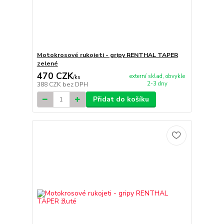
Motokrosové rukojeti - gripy RENTHAL TAPER
zelené
470 CZK
externí sklad, obvykle
/
ks
2-3 dny
388 CZK
bez DPH
Přidat do košíku