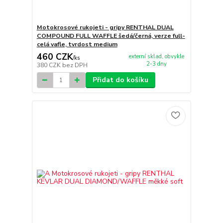
Motokrosové rukojeti - gripy RENTHAL DUAL
COMPOUND FULL WAFFLE šedá/černá, verze full-
celá vafle, tvrdost medium
460 CZK
externí sklad, obvykle
/
ks
2-3 dny
380 CZK
bez DPH
Přidat do košíku