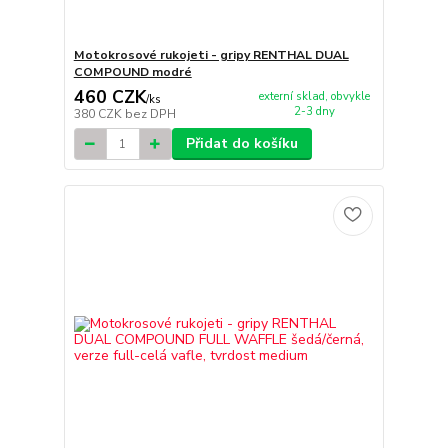
Motokrosové rukojeti - gripy RENTHAL DUAL
COMPOUND modré
460 CZK
externí sklad, obvykle
/
ks
2-3 dny
380 CZK
bez DPH
Přidat do košíku