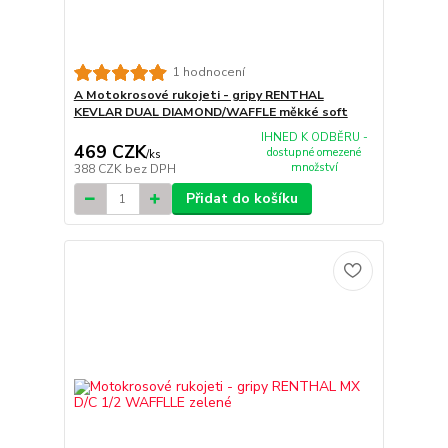
1 hodnocení
A Motokrosové rukojeti - gripy RENTHAL
KEVLAR DUAL DIAMOND/WAFFLE měkké soft
IHNED K ODBĚRU -
469 CZK
dostupné omezené
/
ks
množství
388 CZK
bez DPH
Přidat do košíku