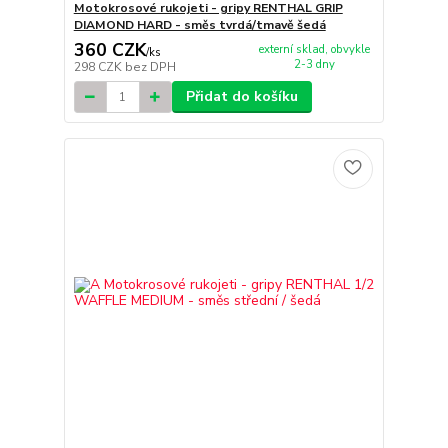
Motokrosové rukojeti - gripy RENTHAL GRIP
DIAMOND HARD - směs tvrdá/tmavě šedá
360 CZK
externí sklad, obvykle
/
ks
2-3 dny
298 CZK
bez DPH
Přidat do košíku