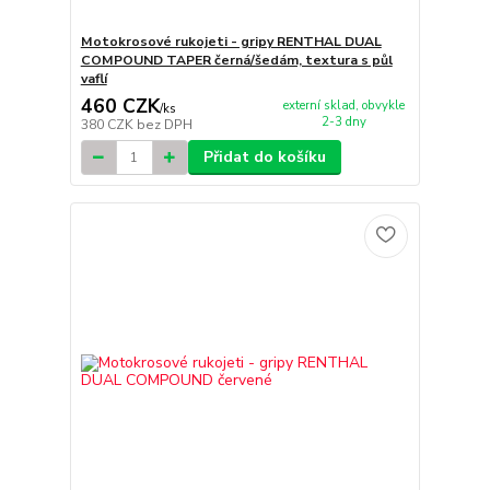
Motokrosové rukojeti - gripy RENTHAL DUAL
COMPOUND TAPER černá/šedám, textura s půl
vaflí
460 CZK
externí sklad, obvykle
/
ks
2-3 dny
380 CZK
bez DPH
Přidat do košíku