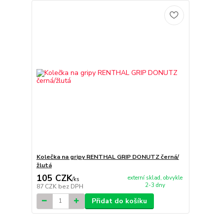
Kolečka na gripy RENTHAL GRIP DONUTZ černá/
žlutá
105 CZK
externí sklad, obvykle
/
ks
2-3 dny
87 CZK
bez DPH
Přidat do košíku