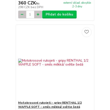
360 CZK
externí sklad, obvykle
/
ks
2-3 dny
298 CZK
bez DPH
Přidat do košíku
Motokrosové rukojeti - gripy RENTHAL 1/2
WAFFLE SOFT - směs měkká/ světle šedá