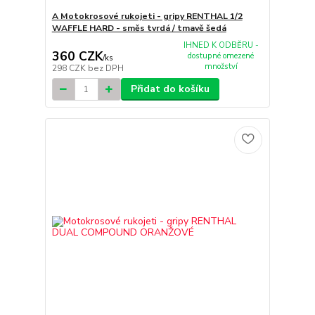
A Motokrosové rukojeti - gripy RENTHAL 1/2
WAFFLE HARD - směs tvrdá / tmavě šedá
IHNED K ODBĚRU -
360 CZK
dostupné omezené
/
ks
množství
298 CZK
bez DPH
Přidat do košíku