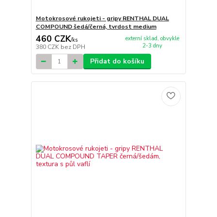
Motokrosové rukojeti - gripy RENTHAL DUAL
COMPOUND šedá/černá, tvrdost medium
460 CZK
externí sklad, obvykle
/
ks
2-3 dny
380 CZK
bez DPH
Přidat do košíku