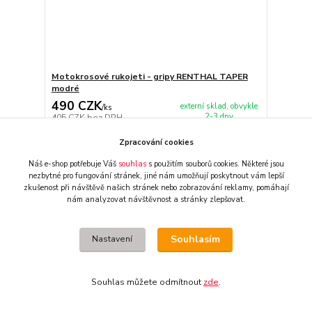
Motokrosové rukojeti - gripy RENTHAL TAPER
modré
490 CZK
externí sklad, obvykle
/
ks
2-3 dny
405 CZK
bez DPH
Přidat do košíku
Zpracování cookies
Náš e-shop potřebuje Váš
souhlas
s použitím souborů cookies. Některé jsou
nezbytné pro fungování stránek,
jiné nám umožňují poskytnout vám lepší
zkušenost při návštěvě našich stránek nebo zobrazování reklamy,
pomáhají
nám analyzovat návštěvnost a stránky zlepšovat.
Souhlasím
Nastavení
Souhlas můžete odmítnout
zde
.