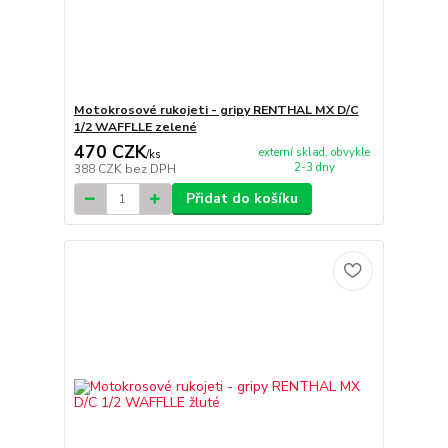
Motokrosové rukojeti - gripy RENTHAL MX D/C
1/2 WAFFLLE zelené
470 CZK
externí sklad, obvykle
/
ks
2-3 dny
388 CZK
bez DPH
Přidat do košíku