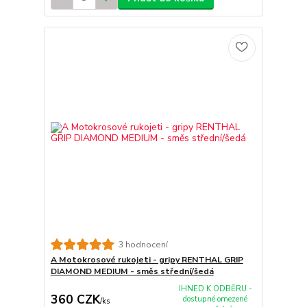
3 hodnocení
A Motokrosové rukojeti - gripy RENTHAL GRIP
DIAMOND MEDIUM - směs střední/šedá
IHNED K ODBĚRU -
360 CZK
dostupné omezené
/
ks