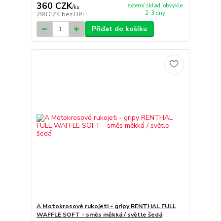
360 CZK
externí sklad, obvykle
/
ks
2-3 dny
298 CZK
bez DPH
Přidat do košíku
A Motokrosové rukojeti - gripy RENTHAL FULL
WAFFLE SOFT - směs měkká / světle šedá