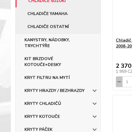
CHLADIČE SUZUKI
CHLADIČE YAMAHA
CHLADIČE OSTATNÍ
KANYSTRY, NÁDOBKY,
Chladič
TRYCHTÝŘE
2008-20
KIT BRZDOVÉ
2 370
KOTOUČE+DESKY
1 959 C
KRYT FILTRU NA MYTÍ
KRYTY HRAZDY / BEZHRAZDY
KRYTY CHLADIČŮ
KRYTY KOTOUČE
KRYTY PÁČEK