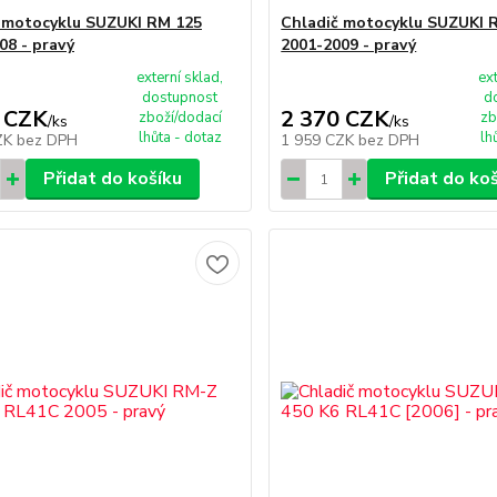
 motocyklu SUZUKI RM 125
Chladič motocyklu SUZUKI 
08 - pravý
2001-2009 - pravý
externí sklad,
ex
dostupnost
d
 CZK
2 370 CZK
zboží/dodací
zb
/
ks
/
ks
lhůta - dotaz
lh
ZK
bez DPH
1 959 CZK
bez DPH
Přidat do košíku
Přidat do ko