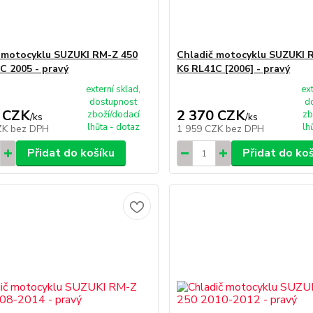
 motocyklu SUZUKI RM-Z 450
Chladič motocyklu SUZUKI 
C 2005 - pravý
K6 RL41C [2006] - pravý
externí sklad,
ex
dostupnost
d
 CZK
2 370 CZK
zboží/dodací
zb
/
ks
/
ks
lhůta - dotaz
lh
ZK
bez DPH
1 959 CZK
bez DPH
Přidat do košíku
Přidat do ko