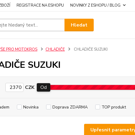
ZBOŽÍ
REGISTRACE NA ESHOPU
NOVINKY Z ESHOPU / BLOG
Hledat
VŠE PRO MOTOKROS
CHLADIČE
CHLADIČE SUZUKI
ADIČE SUZUKI
CZK
Od
adem
Novinka
Doprava ZDARMA
TOP produkt
Upřesnit parametr