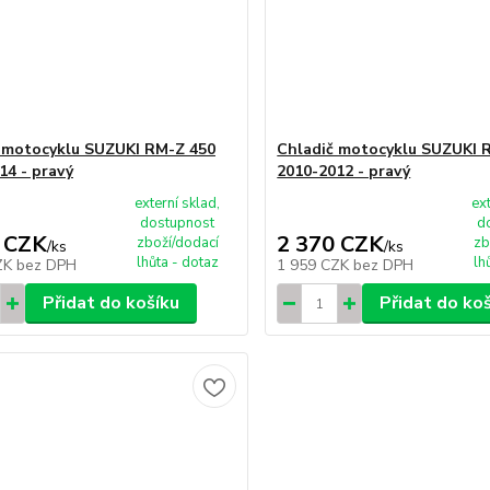
 motocyklu SUZUKI RM-Z 450
Chladič motocyklu SUZUKI 
14 - pravý
2010-2012 - pravý
externí sklad,
ex
dostupnost
d
 CZK
2 370 CZK
zboží/dodací
zb
/
ks
/
ks
lhůta - dotaz
lh
ZK
bez DPH
1 959 CZK
bez DPH
Přidat do košíku
Přidat do ko