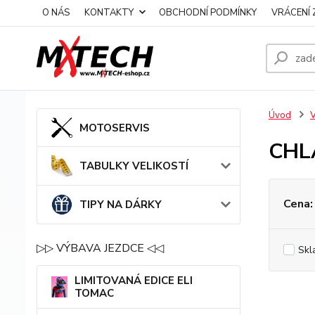
O NÁS
KONTAKTY
OBCHODNÍ PODMÍNKY
VRÁCENÍ 
Úvod
MOTOSERVIS
CHL
TABULKY VELIKOSTÍ
Cena:
TIPY NA DÁRKY
▷▷ VÝBAVA JEZDCE ◁◁
Skl
LIMITOVANÁ EDICE ELI
TOMAC