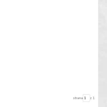
strana
z 1