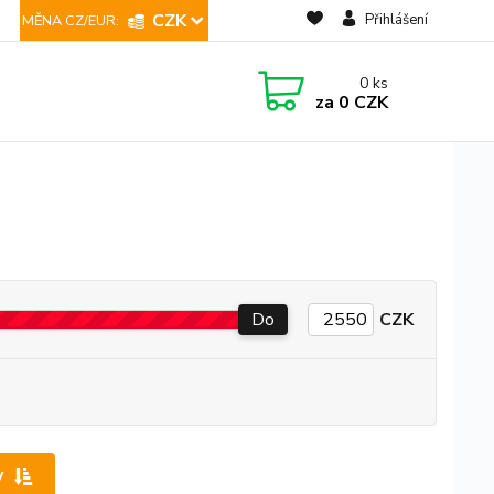
CZK
Přihlášení
0
ks
za
0 CZK
Do
CZK
y