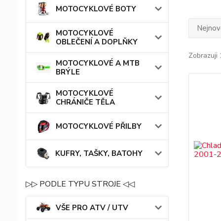
MOTOCYKLOVÉ BOTY
Nejnově
MOTOCYKLOVÉ
OBLEČENÍ A DOPLŇKY
Zobrazuji 
MOTOCYKLOVÉ A MTB
BRÝLE
MOTOCYKLOVÉ
CHRÁNIČE TĚLA
MOTOCYKLOVÉ PŘILBY
KUFRY, TAŠKY, BATOHY
▷▷ PODLE TYPU STROJE ◁◁
VŠE PRO ATV / UTV