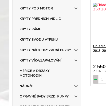
KRYTY POD MOTOR
KRYTY PŘEDNÍCH VIDLIC
KRYTY RÁMU
KRYTY SVODU VÝFUKU
Chladič
KRYTY NÁDOBKY ZADNÍ BRZDY
2013-20
KRYTY VÍKA/ZAPALOVÁNÍ
2 550
MĚŘIČE A DRŽÁKY
2 107 C
MOTOHODIN
NÁDRŽE
OPRAVNÉ SADY BRZD. PUMPY