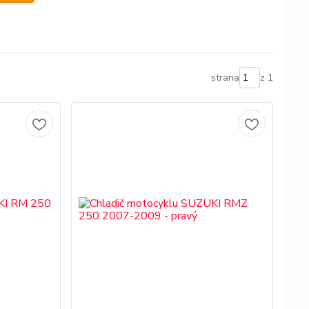
strana
z 1