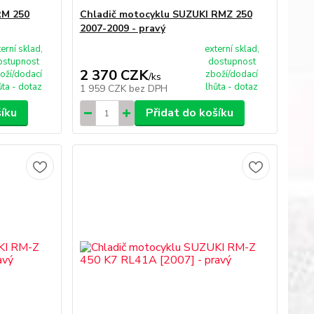
RM 250
Chladič motocyklu SUZUKI RMZ 250
2007-2009 - pravý
terní sklad,
externí sklad,
ostupnost
dostupnost
2 370 CZK
oží/dodací
zboží/dodací
/
ks
ůta - dotaz
lhůta - dotaz
1 959 CZK
bez DPH
šíku
Přidat do košíku