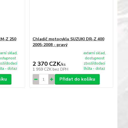
RM-Z 250
Chladič motocyklu SUZUKI DR-Z 400
2005-2008 - pravý
terní sklad,
externí sklad,
ostupnost
dostupnost
2 370 CZK
oží/dodací
zboží/dodací
/
ks
ůta - dotaz
lhůta - dotaz
1 959 CZK
bez DPH
šíku
Přidat do košíku