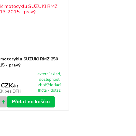
 motocyklu SUZUKI RMZ 250
15 - pravý
externí sklad,
dostupnost
 CZK
zboží/dodací
/
ks
lhůta - dotaz
ZK
bez DPH
Přidat do košíku