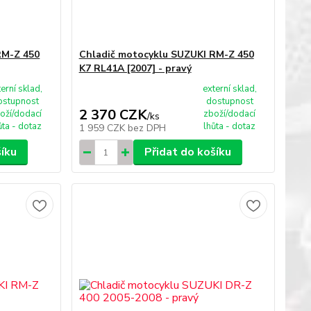
RM-Z 450
Chladič motocyklu SUZUKI RM-Z 450
K7 RL41A [2007] - pravý
terní sklad,
externí sklad,
ostupnost
dostupnost
2 370 CZK
oží/dodací
zboží/dodací
/
ks
ůta - dotaz
lhůta - dotaz
1 959 CZK
bez DPH
šíku
Přidat do košíku