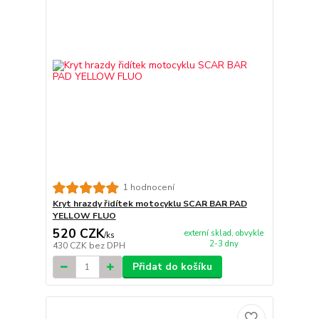
1 hodnocení
Kryt hrazdy řidítek motocyklu SCAR BAR PAD
YELLOW FLUO
520 CZK
externí sklad, obvykle
/
ks
2-3 dny
430 CZK
bez DPH
Přidat do košíku