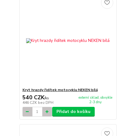
Kryt hrazdy řidítek motocyklu NEKEN bílá
540 CZK
externí sklad, obvykle
/
ks
2-3 dny
446 CZK
bez DPH
Přidat do košíku