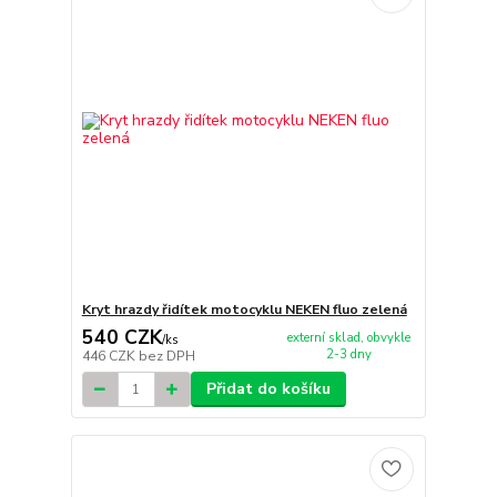
Kryt hrazdy řidítek motocyklu NEKEN fluo zelená
540 CZK
externí sklad, obvykle
/
ks
2-3 dny
446 CZK
bez DPH
Přidat do košíku