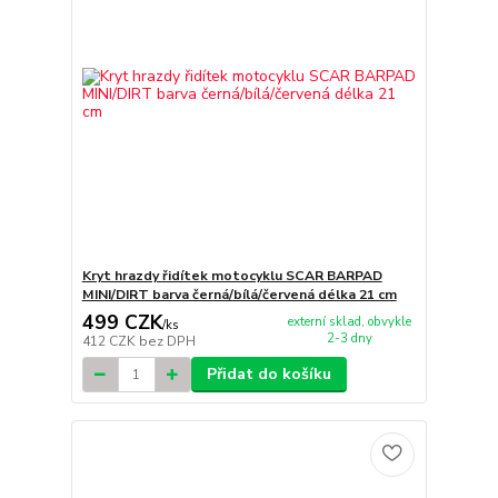
Kryt hrazdy řidítek motocyklu SCAR BARPAD
MINI/DIRT barva černá/bílá/červená délka 21 cm
499 CZK
externí sklad, obvykle
/
ks
2-3 dny
412 CZK
bez DPH
Přidat do košíku