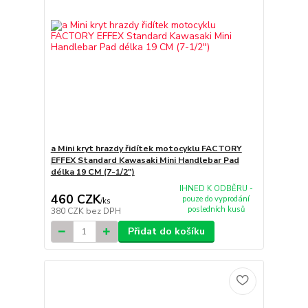
a Mini kryt hrazdy řidítek motocyklu FACTORY
EFFEX Standard Kawasaki Mini Handlebar Pad
délka 19 CM (7-1/2")
IHNED K ODBĚRU -
460 CZK
pouze do vyprodání
/
ks
posledních kusů
380 CZK
bez DPH
Přidat do košíku