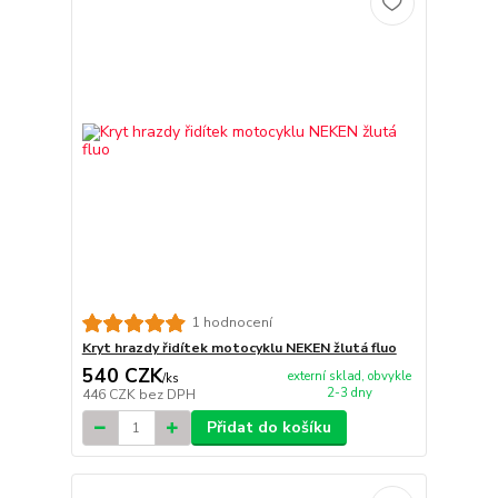
1 hodnocení
Kryt hrazdy řidítek motocyklu NEKEN žlutá fluo
540 CZK
externí sklad, obvykle
/
ks
2-3 dny
446 CZK
bez DPH
Přidat do košíku