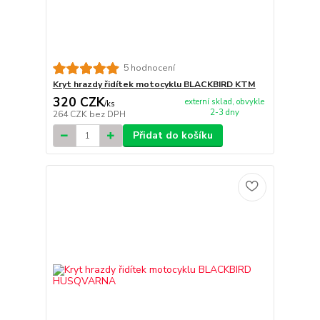
5 hodnocení
Kryt hrazdy řidítek motocyklu BLACKBIRD KTM
320 CZK
externí sklad, obvykle
/
ks
2-3 dny
264 CZK
bez DPH
Přidat do košíku