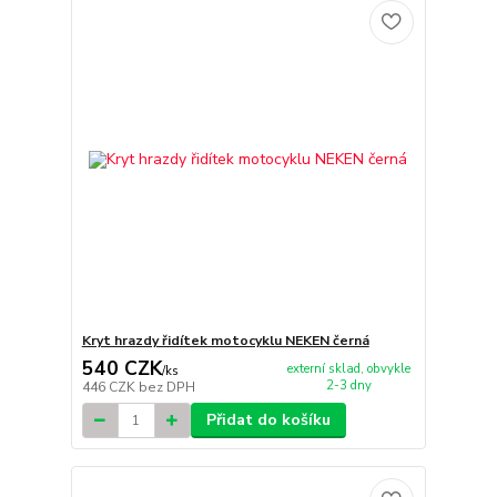
Kryt hrazdy řidítek motocyklu NEKEN černá
540 CZK
externí sklad, obvykle
/
ks
2-3 dny
446 CZK
bez DPH
Přidat do košíku