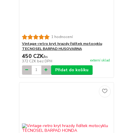
1 hodnocení
Vintage-retro kryt hrazdy řidítek motocyklu
TECNOSEL BARPAD HUSQVARNA
450 CZK
/
ks
externí sklad
372 CZK
bez DPH
Přidat do košíku