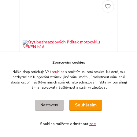
Zpracování cookies
Náš e-shop potřebuje Váš
souhlas
s použitím souborů cookies. Některé jsou
nezbytné pro fungování stránek,
jiné nám umožňují poskytnout vám lepší
zkušenost při návštěvě našich stránek nebo zobrazování reklamy,
pomáhají
nám analyzovat návštěvnost a stránky zlepšovat.
Kryt bezhrazdových řidítek motocyklu NEKEN bílá
540 CZK
externí sklad, obvykle
/
ks
Souhlasím
Nastavení
2-3 dny
446 CZK
bez DPH
Přidat do košíku
Souhlas můžete odmítnout
zde
.