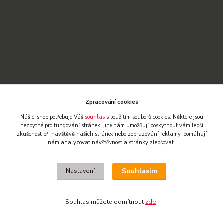
Zpracování cookies
Náš e-shop potřebuje Váš
souhlas
s použitím souborů cookies. Některé jsou
nezbytné pro fungování stránek,
jiné nám umožňují poskytnout vám lepší
zkušenost při návštěvě našich stránek nebo zobrazování reklamy,
pomáhají
KONTAKTY
nám analyzovat návštěvnost a stránky zlepšovat.
MXTECH-ESHOP
Souhlasím
Nastavení
Aneta a Miroslav Závrbští
+420 775 582 622 nebo +420 607 510 220
Souhlas můžete odmítnout
zde
.
PO - PÁ od 9:30 do 13:00 / od 15:00 do 17:00