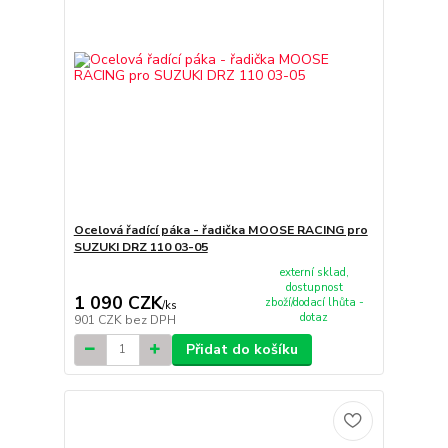
Ocelová řadící páka - řadička MOOSE RACING pro
SUZUKI DRZ 110 03-05
externí sklad,
dostupnost
1 090 CZK
zboží/dodací lhůta -
/
ks
dotaz
901 CZK
bez DPH
Přidat do košíku