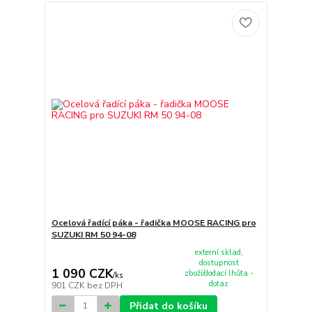
Ocelová řadící páka - řadička MOOSE RACING pro
SUZUKI RM 50 94-08
externí sklad,
dostupnost
1 090 CZK
zboží/dodací lhůta -
/
ks
dotaz
901 CZK
bez DPH
Přidat do košíku