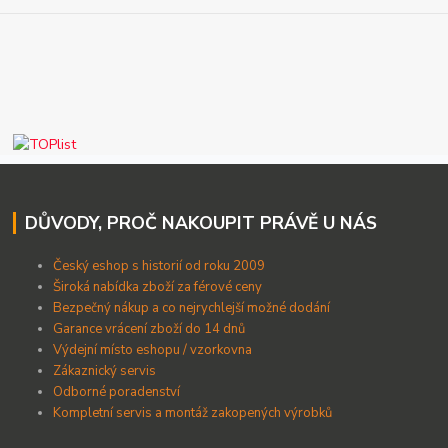
DŮVODY, PROČ NAKOUPIT PRÁVĚ U NÁS
Český eshop s historií od roku 2009
Široká nabídka zboží za férové ceny
B
ezpečný nákup a co nejrychlejší možné dodání
Garance vrácení zboží do 14 dnů
Výdejní místo eshopu / vzorkovna
Zákaznický servis
Odborné poradenství
Kompletní servis a montáž zakopených výrobků