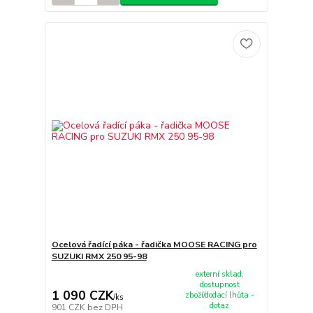
Ocelová řadící páka - řadička MOOSE RACING pro
SUZUKI RMX 250 95-98
externí sklad,
dostupnost
1 090 CZK
zboží/dodací lhůta -
/
ks
dotaz
901 CZK
bez DPH