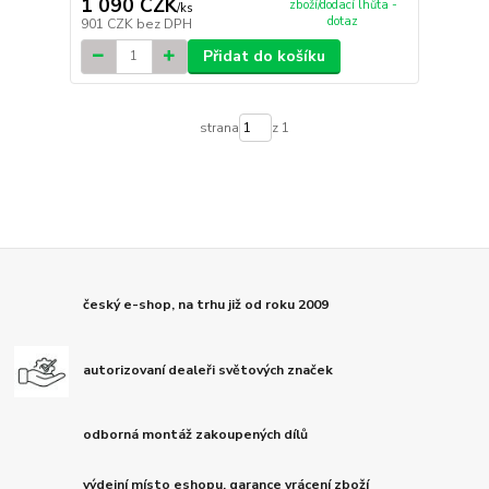
1 090 CZK
zboží/dodací lhůta -
/
ks
dotaz
901 CZK
bez DPH
Přidat do košíku
strana
z 1
český e-shop, na trhu již od roku 2009
autorizovaní dealeři světových značek
odborná montáž zakoupených dílů
výdejní místo eshopu, garance vrácení zboží