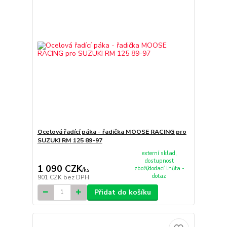
Ocelová řadící páka - řadička MOOSE RACING pro
SUZUKI RM 125 89-97
externí sklad,
dostupnost
1 090 CZK
zboží/dodací lhůta -
/
ks
dotaz
901 CZK
bez DPH
Přidat do košíku