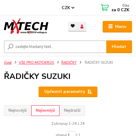
0
ks
CZK
za
0 CZK
Menu
Hledat
Úvod
VŠE PRO MOTOKROS
ŘADIČKY
ŘADIČKY SUZUKI
ŘADIČKY SUZUKI
Upřesnit parametry
Nejnovější
Nejlevnější
Nejdražší
Zobrazuji 1-24 z 24
strana
z 1