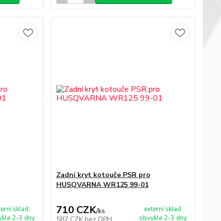
Zadní kryt kotouče PSR pro
HUSQVARNA WR125 99-01
710 CZK
terní sklad,
externí sklad,
/
ks
kle 2-3 dny
obvykle 2-3 dny
587 CZK
bez DPH