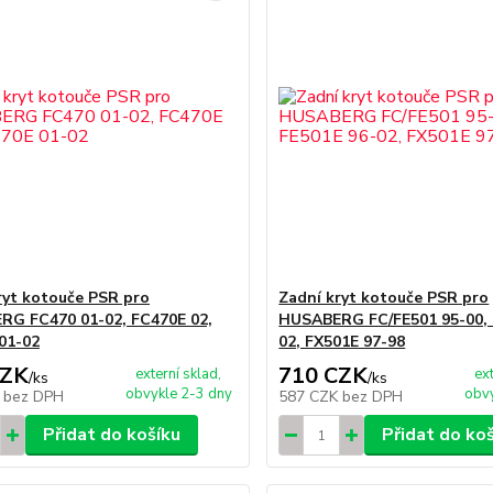
ryt kotouče PSR pro
Zadní kryt kotouče PSR pro
G FC470 01-02, FC470E 02,
HUSABERG FC/FE501 95-00, 
01-02
02, FX501E 97-98
CZK
710 CZK
externí sklad,
ex
/
ks
/
ks
obvykle 2-3 dny
obvy
K
bez DPH
587 CZK
bez DPH
Přidat do košíku
Přidat do ko