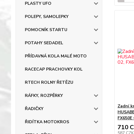
PLASTY UFO
POLEPY, SAMOLEPKY
POMOCNÍK STARTU
POTAHY SEDADEL
PŘÍDAVNÁ KOLA MALÉ MOTO
RACECAP PRACHOVKY KOL
RTECH ROLNY ŘETĚZU
RÁFKY, ROZPĚRKY
Zadní k
ŘADIČKY
HUSABER
FX650E 
ŘIDÍTKA MOTOKROS
710 
587 CZ