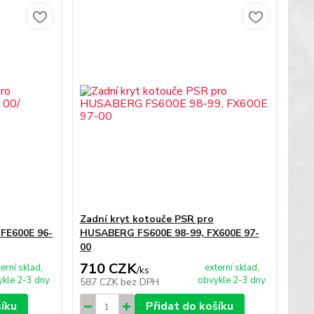
Zadní kryt kotouče PSR pro
 FE600E 96-
HUSABERG FS600E 98-99, FX600E 97-
00
710 CZK
terní sklad,
externí sklad,
/
ks
kle 2-3 dny
obvykle 2-3 dny
587 CZK
bez DPH
šíku
Přidat do košíku