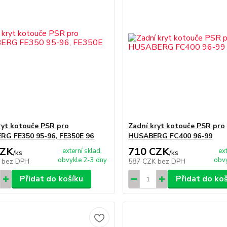
ryt kotouče PSR pro
Zadní kryt kotouče PSR pro
G FE350 95-96, FE350E 96
HUSABERG FC400 96-99
CZK
710 CZK
externí sklad,
ex
/
ks
/
ks
obvykle 2-3 dny
obvy
K
bez DPH
587 CZK
bez DPH
Přidat do košíku
Přidat do ko