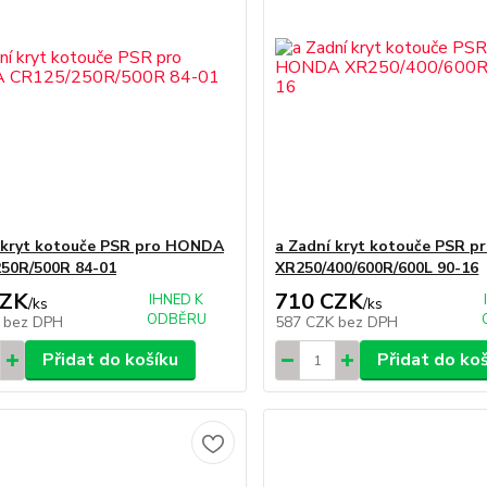
 kryt kotouče PSR pro HONDA
a Zadní kryt kotouče PSR 
50R/500R 84-01
XR250/400/600R/600L 90-16
CZK
710 CZK
IHNED K
/
ks
/
ks
ODBĚRU
K
bez DPH
587 CZK
bez DPH
Přidat do košíku
Přidat do ko