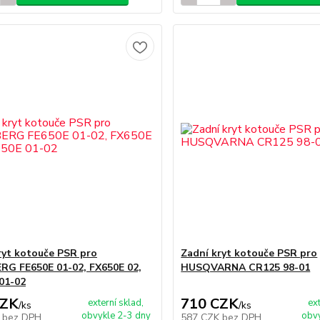
ryt kotouče PSR pro
Zadní kryt kotouče PSR pro
G FE650E 01-02, FX650E 02,
HUSQVARNA CR125 98-01
01-02
CZK
710 CZK
externí sklad,
ex
/
ks
/
ks
obvykle 2-3 dny
obvy
K
bez DPH
587 CZK
bez DPH