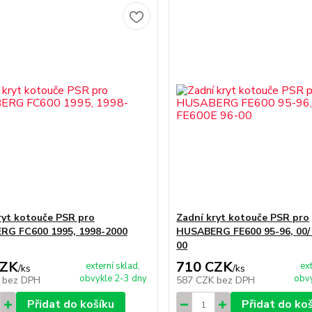
ryt kotouče PSR pro
Zadní kryt kotouče PSR pro
RG FC600 1995, 1998-2000
HUSABERG FE600 95-96, 00/
00
CZK
710 CZK
externí sklad,
ex
/
ks
/
ks
obvykle 2-3 dny
obvy
K
bez DPH
587 CZK
bez DPH
Přidat do košíku
Přidat do ko