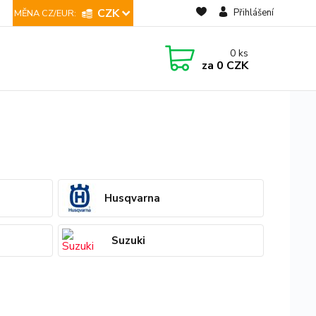
CZK
Přihlášení
0
ks
za
0 CZK
Husqvarna
Suzuki