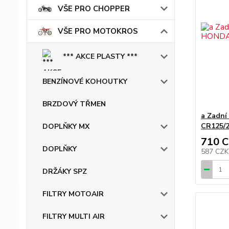
VŠE PRO CHOPPER
VŠE PRO MOTOKROS
*** AKCE PLASTY ***
BENZÍNOVÉ KOHOUTKY
BRZDOVÝ TŘMEN
a Zadní
CR125/2
DOPLŇKY MX
710 
DOPLŇKY
587 CZ
DRŽÁKY SPZ
FILTRY MOTOAIR
FILTRY MULTI AIR