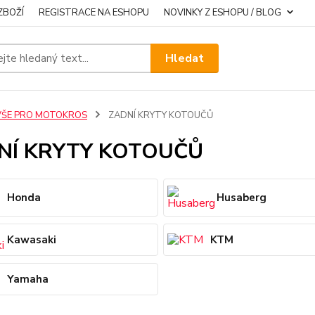
ZBOŽÍ
REGISTRACE NA ESHOPU
NOVINKY Z ESHOPU / BLOG
Hledat
VŠE PRO MOTOKROS
ZADNÍ KRYTY KOTOUČŮ
NÍ KRYTY KOTOUČŮ
Honda
Husaberg
Kawasaki
KTM
Yamaha