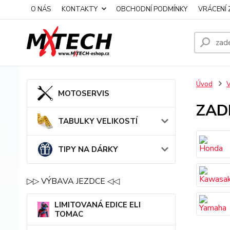
O NÁS
KONTAKTY
OBCHODNÍ PODMÍNKY
VRÁCENÍ 
Úvod
MOTOSERVIS
ZAD
TABULKY VELIKOSTÍ
TIPY NA DÁRKY
▷▷ VÝBAVA JEZDCE ◁◁
LIMITOVANÁ EDICE ELI
TOMAC