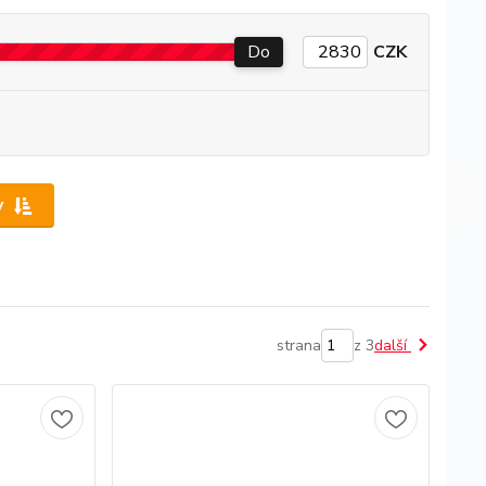
Do
CZK
y
strana
z 3
další