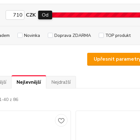
CZK
Od
adem
Novinka
Doprava ZDARMA
TOP produkt
Upřesnit parametr
jší
Nejlevnější
Nejdražší
1-40 z 86