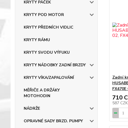
KRYTY PÁČEK
KRYTY POD MOTOR
KRYTY PŘEDNÍCH VIDLIC
KRYTY RÁMU
KRYTY SVODU VÝFUKU
KRYTY NÁDOBKY ZADNÍ BRZDY
Zadní k
KRYTY VÍKA/ZAPALOVÁNÍ
HUSABER
FX470E 
MĚŘIČE A DRŽÁKY
MOTOHODIN
710 
587 CZ
NÁDRŽE
OPRAVNÉ SADY BRZD. PUMPY