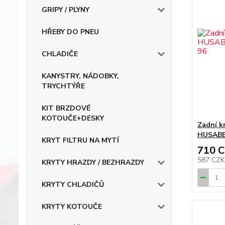
GRIPY / PLYNY
HŘEBY DO PNEU
CHLADIČE
KANYSTRY, NÁDOBKY,
TRYCHTÝŘE
KIT BRZDOVÉ
KOTOUČE+DESKY
Zadní k
HUSABER
KRYT FILTRU NA MYTÍ
710 
587 CZ
KRYTY HRAZDY / BEZHRAZDY
KRYTY CHLADIČŮ
KRYTY KOTOUČE