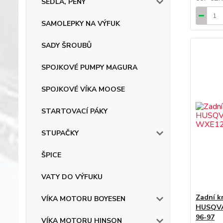
SEDLA, PĚNY
SAMOLEPKY NA VÝFUK
SADY ŠROUBŮ
SPOJKOVÉ PUMPY MAGURA
SPOJKOVÉ VÍKA MOOSE
STARTOVACÍ PÁKY
STUPAČKY
ŠPICE
VATY DO VÝFUKU
Zadní k
VÍKA MOTORU BOYESEN
HUSQVA
96-97
VÍKA MOTORU HINSON