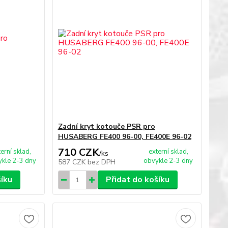
Zadní kryt kotouče PSR pro
HUSABERG FE400 96-00, FE400E 96-02
710 CZK
terní sklad,
externí sklad,
/
ks
kle 2-3 dny
obvykle 2-3 dny
587 CZK
bez DPH
šíku
Přidat do košíku