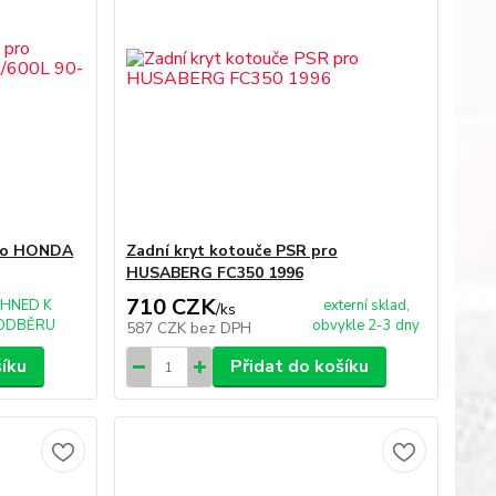
pro HONDA
Zadní kryt kotouče PSR pro
HUSABERG FC350 1996
710 CZK
IHNED K
externí sklad,
/
ks
ODBĚRU
obvykle 2-3 dny
587 CZK
bez DPH
šíku
Přidat do košíku