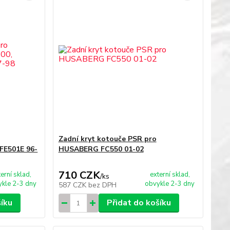
Zadní kryt kotouče PSR pro
FE501E 96-
HUSABERG FC550 01-02
710 CZK
terní sklad,
externí sklad,
/
ks
kle 2-3 dny
obvykle 2-3 dny
587 CZK
bez DPH
šíku
Přidat do košíku