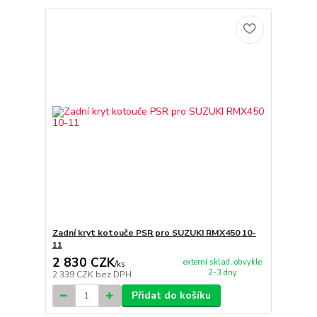
Zadní kryt kotouče PSR pro SUZUKI RMX450 10-
11
2 830 CZK
externí sklad, obvykle
/
ks
2-3 dny
2 339 CZK
bez DPH
Přidat do košíku