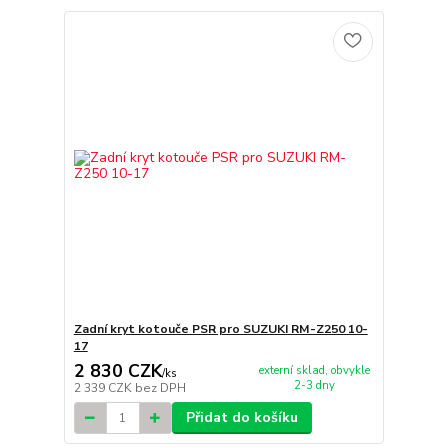
Zadní kryt kotouče PSR pro SUZUKI RM-Z250 10-
17
2 830 CZK
externí sklad, obvykle
/
ks
2-3 dny
2 339 CZK
bez DPH
Přidat do košíku