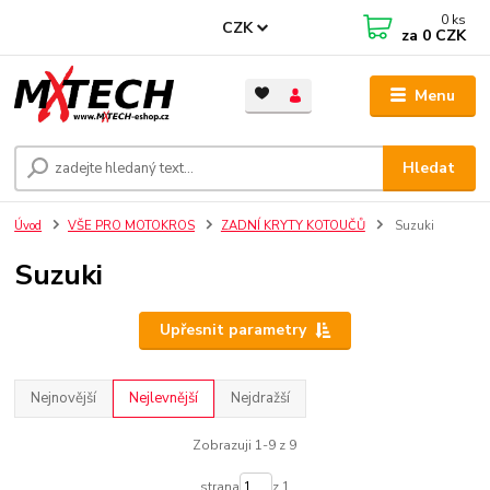
0
ks
CZK
za
0 CZK
Menu
Hledat
Úvod
VŠE PRO MOTOKROS
ZADNÍ KRYTY KOTOUČŮ
Suzuki
Suzuki
Upřesnit parametry
Nejnovější
Nejlevnější
Nejdražší
Zobrazuji 1-9 z 9
strana
z 1