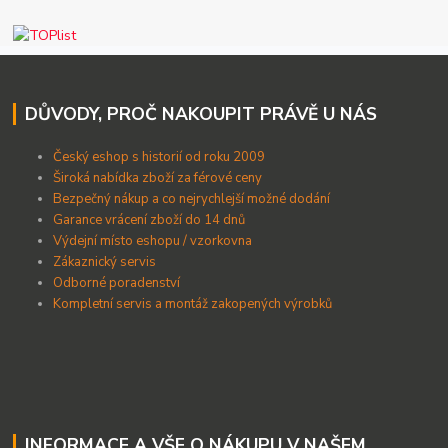
DŮVODY, PROČ NAKOUPIT PRÁVĚ U NÁS
Český eshop s historií od roku 2009
Široká nabídka zboží za férové ceny
B
ezpečný nákup a co nejrychlejší možné dodání
Garance vrácení zboží do 14 dnů
Výdejní místo eshopu / vzorkovna
Zákaznický servis
Odborné poradenství
Kompletní servis a montáž zakopených výrobků
INFORMACE A VŠE O NÁKUPU V NAŠEM