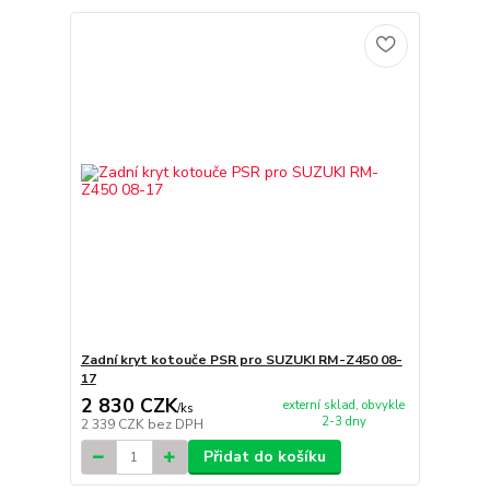
Zadní kryt kotouče PSR pro SUZUKI RM-Z450 08-
17
2 830 CZK
externí sklad, obvykle
/
ks
2-3 dny
2 339 CZK
bez DPH
Přidat do košíku