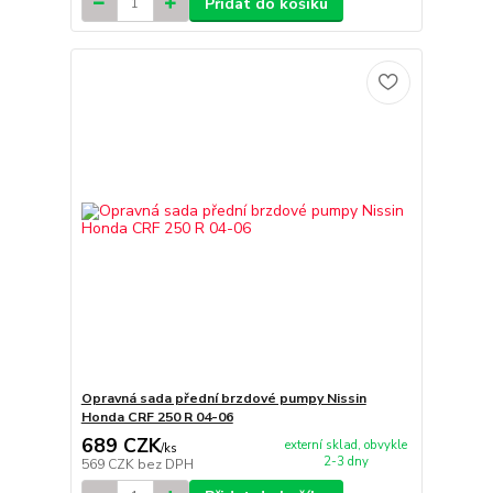
Přidat do košíku
Opravná sada přední brzdové pumpy Nissin
Honda CRF 250 R 04-06
689 CZK
externí sklad, obvykle
/
ks
2-3 dny
569 CZK
bez DPH