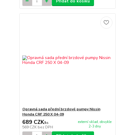
Přidat do košíku
Opravná sada přední brzdové pumpy Nissin
Honda CRF 250 X 04-09
689 CZK
externí sklad, obvykle
/
ks
2-3 dny
569 CZK
bez DPH