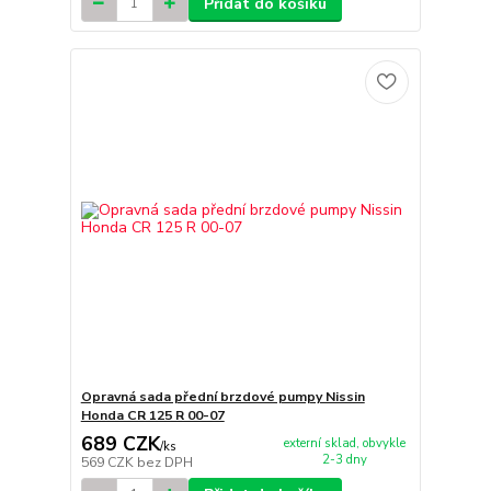
Přidat do košíku
Opravná sada přední brzdové pumpy Nissin
Honda CR 125 R 00-07
689 CZK
externí sklad, obvykle
/
ks
2-3 dny
569 CZK
bez DPH