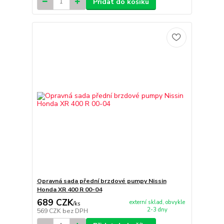
Přidat do košíku
Opravná sada přední brzdové pumpy Nissin
Honda XR 400 R 00-04
689 CZK
externí sklad, obvykle
/
ks
2-3 dny
569 CZK
bez DPH