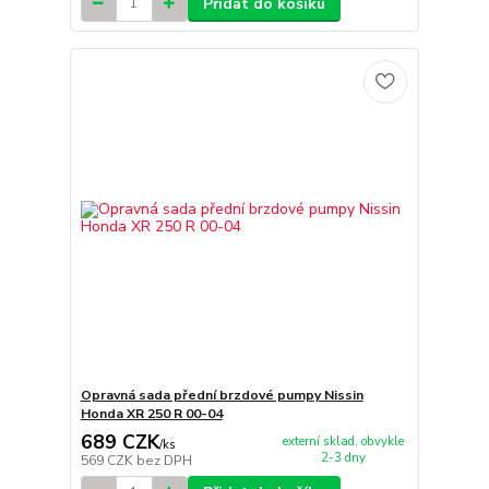
Přidat do košíku
Opravná sada přední brzdové pumpy Nissin
Honda XR 250 R 00-04
689 CZK
externí sklad, obvykle
/
ks
2-3 dny
569 CZK
bez DPH