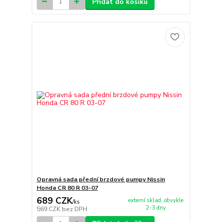
Přidat do košíku
Opravná sada přední brzdové pumpy Nissin
Honda CR 80 R 03-07
689 CZK
externí sklad, obvykle
/
ks
2-3 dny
569 CZK
bez DPH