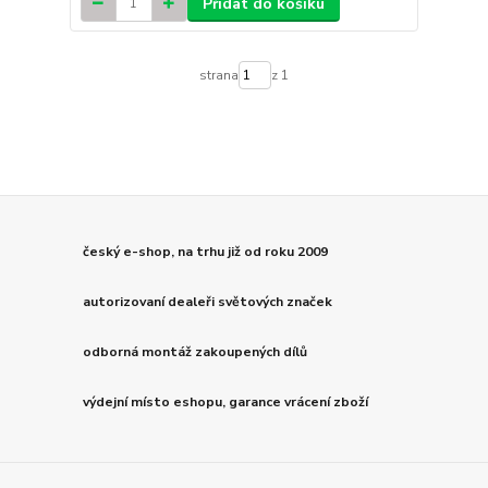
Přidat do košíku
strana
z 1
český e-shop, na trhu již od roku 2009
autorizovaní dealeři světových značek
odborná montáž zakoupených dílů
výdejní místo eshopu, garance vrácení zboží