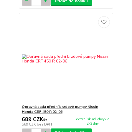
Přidat do košíku
Opravná sada přední brzdové pumpy Nissin
Honda CRF 450 R 02-06
689 CZK
externí sklad, obvykle
/
ks
2-3 dny
569 CZK
bez DPH