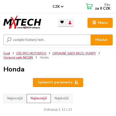
0
ks
CZK
za
0 CZK
Menu
Hledat
Úvod
VŠE PRO MOTOKROS
OPRAVNÉ SADY BRZD. PUMPY
Opravné sady NISSIN
Honda
Honda
Upřesnit parametry
Nejnovější
Nejlevnější
Nejdražší
Zobrazuji 1-12 z 12