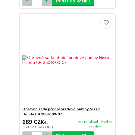
Přidat do košíku
Opravná sada přední brzdové pumpy Nissin
Honda CR 250 R 00-07
689 CZK
externí sklad, obvykle
/
ks
2-3 dny
569 CZK
bez DPH