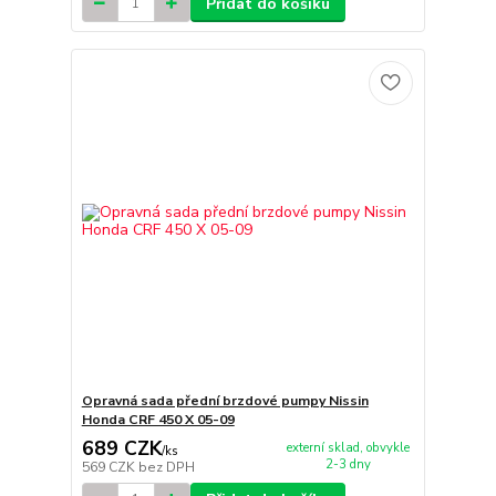
Přidat do košíku
Opravná sada přední brzdové pumpy Nissin
Honda CRF 450 X 05-09
689 CZK
externí sklad, obvykle
/
ks
2-3 dny
569 CZK
bez DPH