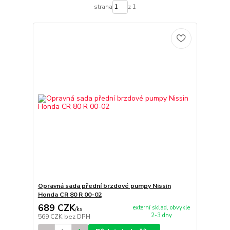
strana
z 1
Opravná sada přední brzdové pumpy Nissin
Honda CR 80 R 00-02
689 CZK
externí sklad, obvykle
/
ks
2-3 dny
569 CZK
bez DPH