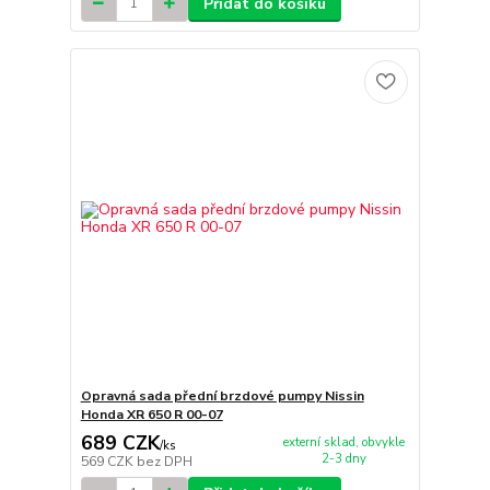
Přidat do košíku
Opravná sada přední brzdové pumpy Nissin
Honda XR 650 R 00-07
689 CZK
externí sklad, obvykle
/
ks
2-3 dny
569 CZK
bez DPH