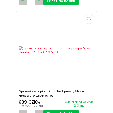
Přidat do košíku
Opravná sada přední brzdové pumpy Nissin
Honda CRF 150 R 07-09
689 CZK
externí sklad, obvykle
/
ks
2-3 dny
569 CZK
bez DPH