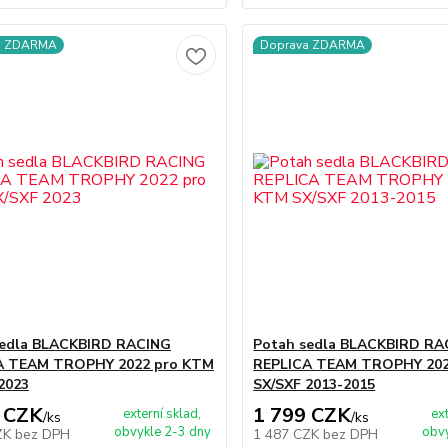
a ZDARMA
Doprava ZDARMA
sedla BLACKBIRD RACING
Potah sedla BLACKBIRD RA
A TEAM TROPHY 2022 pro KTM
REPLICA TEAM TROPHY 202
2023
SX/SXF 2013-2015
 CZK
1 799 CZK
externí sklad,
ex
/
ks
/
ks
obvykle 2-3 dny
obvy
ZK
bez DPH
1 487 CZK
bez DPH