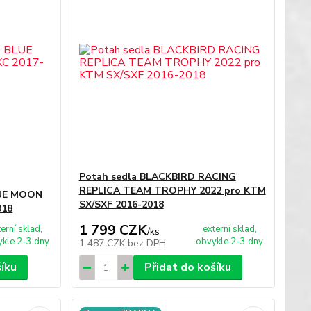
Potah sedla BLACKBIRD RACING
REPLICA TEAM TROPHY 2022 pro KTM
LUE MOON
SX/SXF 2016-2018
018
1 799 CZK
terní sklad,
externí sklad,
/
ks
kle 2-3 dny
obvykle 2-3 dny
1 487 CZK
bez DPH
šíku
Přidat do košíku