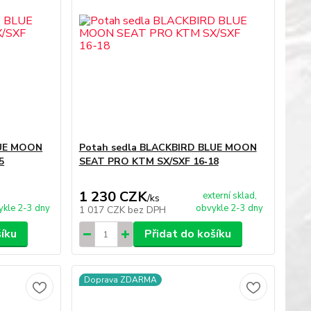
LUE MOON
Potah sedla BLACKBIRD BLUE MOON
5
SEAT PRO KTM SX/SXF 16‑18
1 230 CZK
externí sklad,
/
ks
ykle 2-3 dny
obvykle 2-3 dny
1 017 CZK
bez DPH
šíku
Přidat do košíku
Doprava ZDARMA