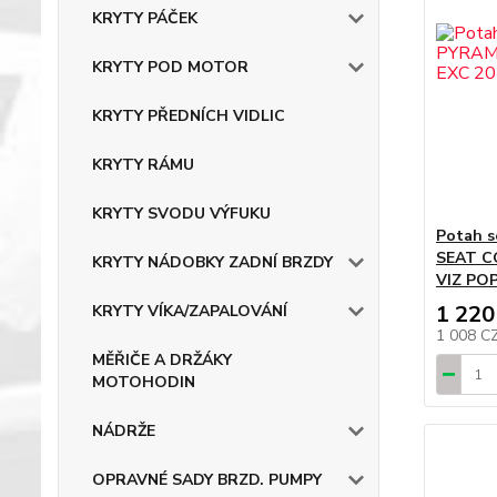
KRYTY PÁČEK
KRYTY POD MOTOR
KRYTY PŘEDNÍCH VIDLIC
KRYTY RÁMU
KRYTY SVODU VÝFUKU
Potah 
SEAT C
KRYTY NÁDOBKY ZADNÍ BRZDY
VIZ POP
1 220
KRYTY VÍKA/ZAPALOVÁNÍ
1 008 C
MĚŘIČE A DRŽÁKY
MOTOHODIN
NÁDRŽE
OPRAVNÉ SADY BRZD. PUMPY