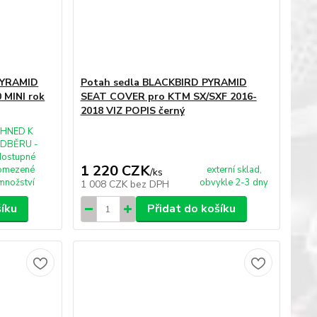
PYRAMID
Potah sedla BLACKBIRD PYRAMID
 MINI rok
SEAT COVER pro KTM SX/SXF 2016-
2018 VIZ POPIS černý
IHNED K
DBĚRU -
dostupné
1 220 CZK
omezené
externí sklad,
/
ks
množství
obvykle 2-3 dny
1 008 CZK
bez DPH
šíku
Přidat do košíku