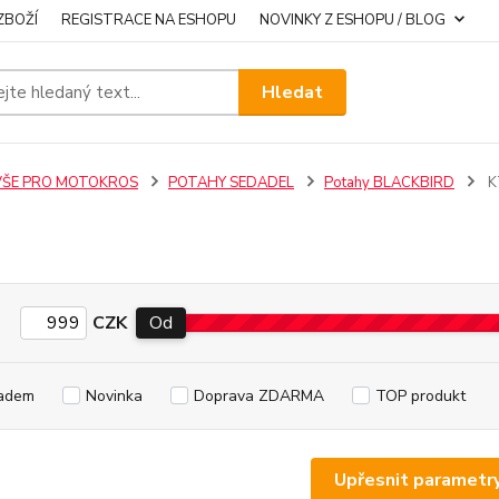
ZBOŽÍ
REGISTRACE NA ESHOPU
NOVINKY Z ESHOPU / BLOG
Hledat
VŠE PRO MOTOKROS
POTAHY SEDADEL
Potahy BLACKBIRD
K
CZK
Od
adem
Novinka
Doprava ZDARMA
TOP produkt
Upřesnit parametr