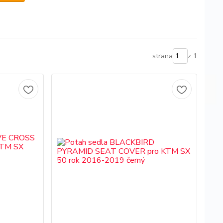
strana
z 1