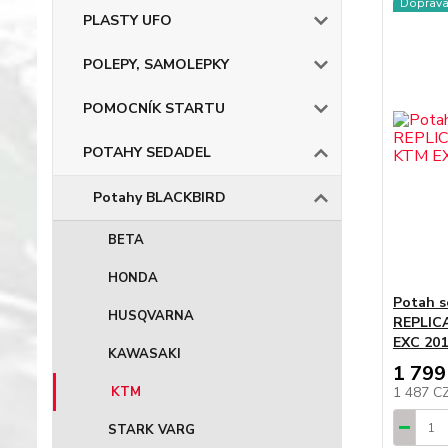
Doprav
PLASTY UFO
POLEPY, SAMOLEPKY
POMOCNÍK STARTU
POTAHY SEDADEL
Potahy BLACKBIRD
BETA
HONDA
Potah 
HUSQVARNA
REPLIC
EXC 201
KAWASAKI
1 799
1 487 C
KTM
STARK VARG