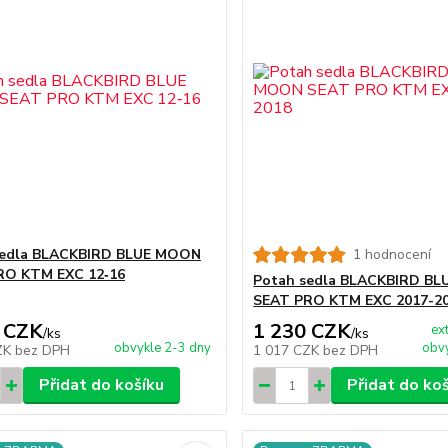
sedla BLACKBIRD BLUE MOON
1 hodnocení
RO KTM EXC 12‑16
Potah sedla BLACKBIRD B
SEAT PRO KTM EXC 2017-2
 CZK
1 230 CZK
ex
/
ks
/
ks
obvykle 2-3 dny
obvy
ZK
bez DPH
1 017 CZK
bez DPH
Přidat do košíku
Přidat do ko