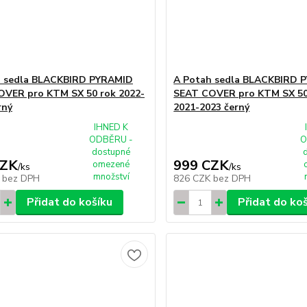
h sedla BLACKBIRD PYRAMID
A Potah sedla BLACKBIRD 
VER pro KTM SX 50 rok 2022-
SEAT COVER pro KTM SX 50
rný
2021-2023 černý
IHNED K
ODBĚRU -
O
dostupné
CZK
999 CZK
omezené
/
ks
/
ks
množství
K
bez DPH
826 CZK
bez DPH
Přidat do košíku
Přidat do ko