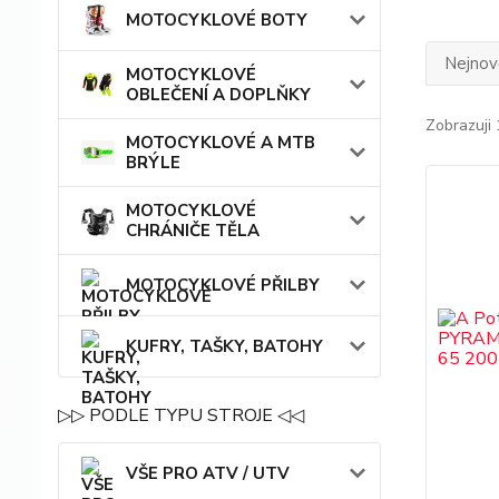
MOTOCYKLOVÉ BOTY
Nejnově
MOTOCYKLOVÉ
OBLEČENÍ A DOPLŇKY
Zobrazuji 
MOTOCYKLOVÉ A MTB
BRÝLE
MOTOCYKLOVÉ
CHRÁNIČE TĚLA
MOTOCYKLOVÉ PŘILBY
KUFRY, TAŠKY, BATOHY
▷▷ PODLE TYPU STROJE ◁◁
VŠE PRO ATV / UTV