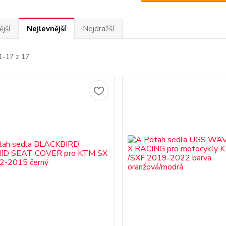
jší
Nejlevnější
Nejdražší
1-17 z 17