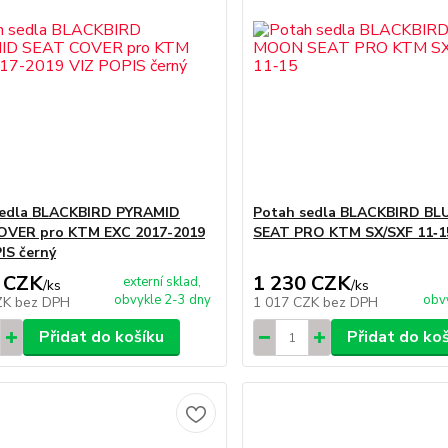
sedla BLACKBIRD PYRAMID
Potah sedla BLACKBIRD B
OVER pro KTM EXC 2017-2019
SEAT PRO KTM SX/SXF 11‑1
IS černý
 CZK
1 230 CZK
externí sklad,
/
ks
/
ks
obvykle 2-3 dny
obv
ZK
bez DPH
1 017 CZK
bez DPH
Přidat do košíku
Přidat do ko