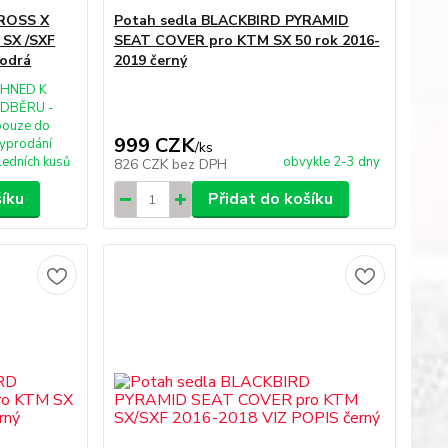
CROSS X
Potah sedla BLACKBIRD PYRAMID
 SX /SXF
SEAT COVER pro KTM SX 50 rok 2016-
modrá
2019 černý
IHNED K
DBĚRU -
pouze do
999 CZK
yprodání
/
ks
ledních kusů
obvykle 2-3 dny
826 CZK
bez DPH
šíku
Přidat do košíku