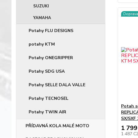
SUZUKI
Doprav
YAMAHA
Potahy FLU DESIGNS
potahy KTM
Potahy ONEGRIPPER
Potahy SDG USA
Potahy SELLE DALA VALLE
Potahy TECNOSEL
Potah 
Potahy TWIN AIR
REPLIC
SX/SXF 
PŘÍDAVNÁ KOLA MALÉ MOTO
1 799
1 487 C