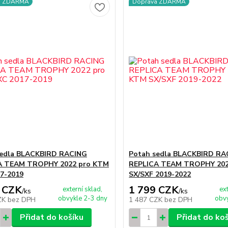
a ZDARMA
Doprava ZDARMA
sedla BLACKBIRD RACING
Potah sedla BLACKBIRD RA
A TEAM TROPHY 2022 pro KTM
REPLICA TEAM TROPHY 202
7-2019
SX/SXF 2019-2022
 CZK
1 799 CZK
externí sklad,
ex
/
ks
/
ks
obvykle 2-3 dny
obvy
ZK
bez DPH
1 487 CZK
bez DPH
Přidat do košíku
Přidat do ko