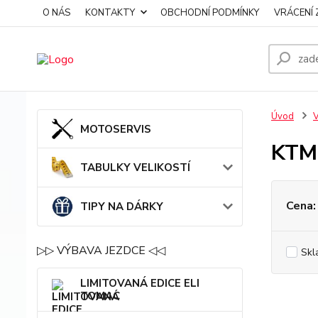
O NÁS
KONTAKTY
OBCHODNÍ PODMÍNKY
VRÁCENÍ 
Úvod
MOTOSERVIS
KTM
TABULKY VELIKOSTÍ
Cena:
TIPY NA DÁRKY
▷▷ VÝBAVA JEZDCE ◁◁
Skl
LIMITOVANÁ EDICE ELI
TOMAC