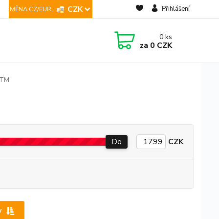
CZK
Přihlášení
0
ks
za
0 CZK
TM
Do
CZK
y