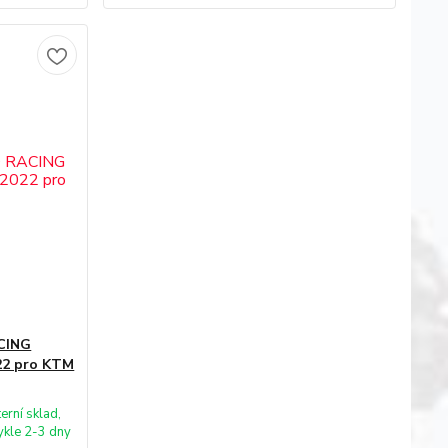
CING
2 pro KTM
terní sklad,
kle 2-3 dny