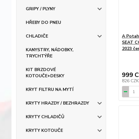
GRIPY / PLYNY
HŘEBY DO PNEU
A Pota
CHLADIČE
SEAT CO
2023 če
KANYSTRY, NÁDOBKY,
TRYCHTÝŘE
KIT BRZDOVÉ
999 
KOTOUČE+DESKY
826 CZ
KRYT FILTRU NA MYTÍ
KRYTY HRAZDY / BEZHRAZDY
KRYTY CHLADIČŮ
KRYTY KOTOUČE