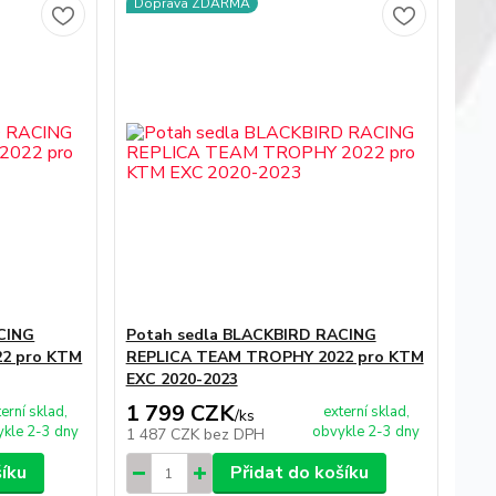
Doprava ZDARMA
CING
Potah sedla BLACKBIRD RACING
2 pro KTM
REPLICA TEAM TROPHY 2022 pro KTM
EXC 2020-2023
1 799 CZK
terní sklad,
externí sklad,
/
ks
kle 2-3 dny
obvykle 2-3 dny
1 487 CZK
bez DPH
šíku
Přidat do košíku