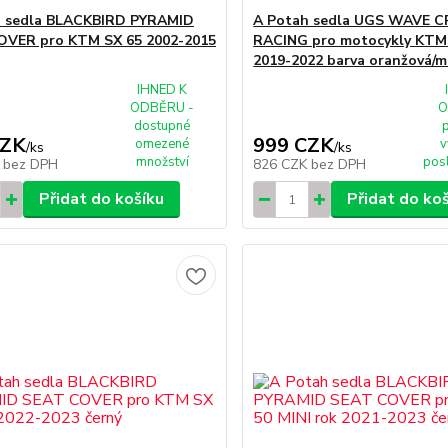
h sedla BLACKBIRD PYRAMID
A Potah sedla UGS WAVE 
OVER pro KTM SX 65 2002-2015
RACING pro motocykly KTM
2019-2022 barva oranžová/
IHNED K
ODBĚRU -
O
dostupné
CZK
999 CZK
omezené
v
/
ks
/
ks
množství
pos
K
bez DPH
826 CZK
bez DPH
Přidat do košíku
Přidat do ko