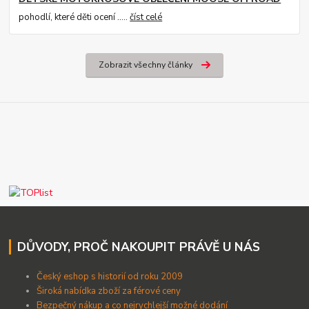
pohodlí, které děti ocení .....
číst celé
Zobrazit všechny články
DŮVODY, PROČ NAKOUPIT PRÁVĚ U NÁS
Český eshop s historií od roku 2009
Široká nabídka zboží za férové ceny
B
ezpečný nákup a co nejrychlejší možné dodání