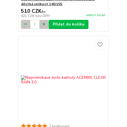
děstká velikost 145/155
510 CZK
/
ks
externí sklad
421 CZK
bez DPH
Přidat do košíku
2 hodnocení