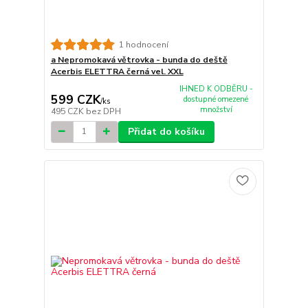
1 hodnocení
a Nepromokavá větrovka - bunda do deště
Acerbis ELETTRA černá vel. XXL
IHNED K ODBĚRU -
599 CZK
dostupné omezené
/
ks
množství
495 CZK
bez DPH
Přidat do košíku