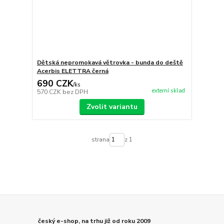
Dětská nepromokavá větrovka - bunda do deště
Acerbis ELETTRA černá
690 CZK
/
ks
externí sklad
570 CZK
bez DPH
Zvolit variantu
strana
z 1
český e-shop, na trhu již od roku 2009