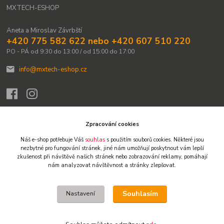
MXTECH-ESHOP
Aneta a Miroslav Závrbští
+420 775 582 622 nebo +420 607 510 220
PO - PÁ od 9:30 do 13:00 / od 15:00 do 17:00
info@mxtech-eshop.cz
Zpracování cookies
Náš e-shop potřebuje Váš
souhlas
s použitím souborů cookies. Některé jsou
Upravit sběr cookies.
nezbytné pro fungování stránek,
jiné nám umožňují poskytnout vám lepší
zkušenost při návštěvě našich stránek nebo zobrazování reklamy,
pomáhají
nám analyzovat návštěvnost a stránky zlepšovat.
© 2009-2026 Všechna práva vyhrazena. Obsah těchto webových stránek je
chráněn autorským právem. Není-li uvedeno jinak, není dovoleno obsah
přebírat, kopírovat, reprodukovat ani dále šířit jinými kanály. Výjimkou je tisk
Souhlasím
Nastavení
pro osobní potřebu a stručné citace či náhledy na sociálních sítích s
uvedením zdroje. Jakékoliv další užití obsahu vyžaduje předchozí písemný
souhlas. Vlastníkem a provozovatelem webu je Miroslav Závrbský.