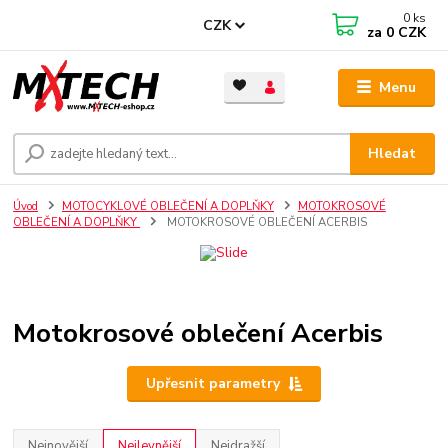
0
ks
CZK
za
0 CZK
Menu
Hledat
Úvod
MOTOCYKLOVÉ OBLEČENÍ A DOPLŇKY
MOTOKROSOVÉ
OBLEČENÍ A DOPLŇKY
MOTOKROSOVÉ OBLEČENÍ ACERBIS
Motokrosové oblečení Acerbis
Upřesnit parametry
Nejnovější
Nejlevnější
Nejdražší